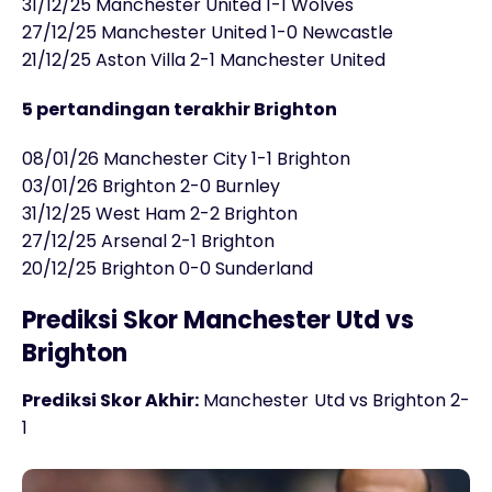
31/12/25 Manchester United 1-1 Wolves
27/12/25 Manchester United 1-0 Newcastle
21/12/25 Aston Villa 2-1 Manchester United
5 pertandingan terakhir Brighton
08/01/26 Manchester City 1-1 Brighton
03/01/26 Brighton 2-0 Burnley
31/12/25 West Ham 2-2 Brighton
27/12/25 Arsenal 2-1 Brighton
20/12/25 Brighton 0-0 Sunderland
Prediksi Skor Manchester Utd vs
Brighton
Prediksi Skor Akhir:
Manchester Utd vs Brighton 2-
1