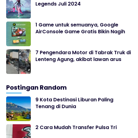
Legends Juli 2024
1 Game untuk semuanya, Google
AirConsole Game Gratis Bikin Nagih
7 Pengendara Motor di Tabrak Truk di
Lenteng Agung, akibat lawan arus
Postingan Random
9 Kota Destinasi Liburan Paling
Tenang di Dunia
2 Cara Mudah Transfer Pulsa Tri