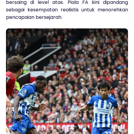
bersaing di level atas. Piala FA kini dipandang
sebagai kesempatan realistis untuk menorehkan
pencapaian bersejarah.