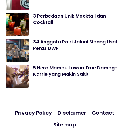
3 Perbedaan Unik Mocktail dan
Cocktail
34 Anggota Polri Jalani Sidang Usai
Peras DWP
5 Hero Mampu Lawan True Damage
Karrie yang Makin Sakit
Privacy Policy
Disclaimer
Contact
Sitemap