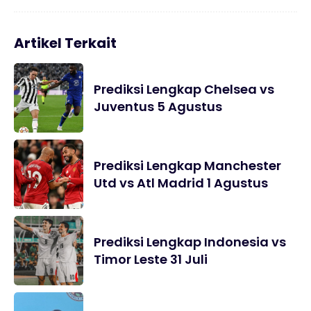
Artikel Terkait
Prediksi Lengkap Chelsea vs
Juventus 5 Agustus
Prediksi Lengkap Manchester
Utd vs Atl Madrid 1 Agustus
Prediksi Lengkap Indonesia vs
Timor Leste 31 Juli