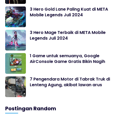
3 Hero Gold Lane Paling Kuat di META
Mobile Legends Juli 2024
3 Hero Mage Terbaik di META Mobile
Legends Juli 2024
1 Game untuk semuanya, Google
AirConsole Game Gratis Bikin Nagih
7 Pengendara Motor di Tabrak Truk di
Lenteng Agung, akibat lawan arus
Postingan Random