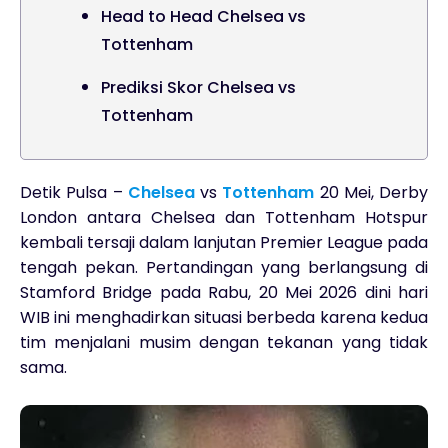
Head to Head Chelsea vs
Tottenham
Prediksi Skor Chelsea vs
Tottenham
Detik Pulsa –
Chelsea
vs
Tottenham
20 Mei, Derby
London antara Chelsea dan Tottenham Hotspur
kembali tersaji dalam lanjutan Premier League pada
tengah pekan. Pertandingan yang berlangsung di
Stamford Bridge pada Rabu, 20 Mei 2026 dini hari
WIB ini menghadirkan situasi berbeda karena kedua
tim menjalani musim dengan tekanan yang tidak
sama.