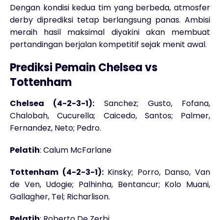
Dengan kondisi kedua tim yang berbeda, atmosfer
derby diprediksi tetap berlangsung panas. Ambisi
meraih hasil maksimal diyakini akan membuat
pertandingan berjalan kompetitif sejak menit awal.
Prediksi Pemain Chelsea vs
Tottenham
Chelsea (4-2-3-1):
Sanchez; Gusto, Fofana,
Chalobah, Cucurella; Caicedo, Santos; Palmer,
Fernandez, Neto; Pedro.
Pelatih
: Calum McFarlane
Tottenham (4-2-3-1):
Kinsky; Porro, Danso, Van
de Ven, Udogie; Palhinha, Bentancur; Kolo Muani,
Gallagher, Tel; Richarlison.
Pelatih
: Roberto De Zerbi