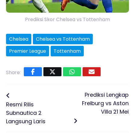
Prediksi Skor Chelsea vs Tottenham
Chelsea
Chelsea vs Tottenham
Premier League
Tottenham
Share:
Prediksi Lengkap
Freiburg vs Aston
Resmi Rilis
Villa 21 Mei
Subnautica 2
Langsung Laris