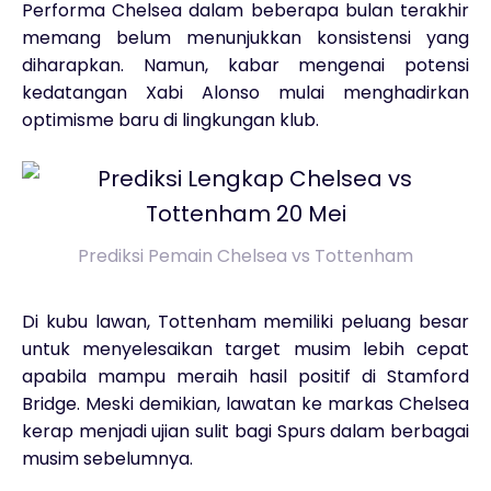
Performa Chelsea dalam beberapa bulan terakhir
memang belum menunjukkan konsistensi yang
diharapkan. Namun, kabar mengenai potensi
kedatangan Xabi Alonso mulai menghadirkan
optimisme baru di lingkungan klub.
Prediksi Pemain Chelsea vs Tottenham
Di kubu lawan, Tottenham memiliki peluang besar
untuk menyelesaikan target musim lebih cepat
apabila mampu meraih hasil positif di Stamford
Bridge. Meski demikian, lawatan ke markas Chelsea
kerap menjadi ujian sulit bagi Spurs dalam berbagai
musim sebelumnya.