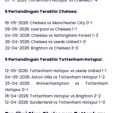
07-11-2023: Tottenham Hotspur vs Chelsea 1-4
5 Pertandingan Terakhir Chelsea:
16-05-2026: Chelsea vs Manchester City 0-1
09-05-2026: Liverpool vs Chelsea 1-1
04-05-2026: Chelsea vs Nottingham Forest 1-3
26-04-2026: Chelsea vs Leeds United 1-0
22-04-2026: Brighton vs Chelsea 3-0
5 Pertandingan Terakhir Tottenham Hotspur:
12-05-2026: Tottenham Hotspur vs Leeds United 1-1
04-05-2026: Aston Villa vs Tottenham Hotspur 1-2
25-04-2026: Wolverhampton vs Tottenham
Hotspur 0-1
18-04-2026: Tottenham Hotspur vs Brighton 2-2
12-04-2026: Sunderland vs Tottenham Hotspur 1-0