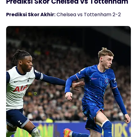
Prediksi Skor Chelsea vs Tottenham
Prediksi Skor Akhir:
Chelsea vs Tottenham 2-2