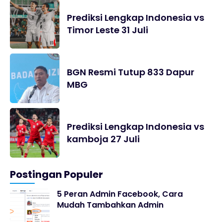
Prediksi Lengkap Indonesia vs
Timor Leste 31 Juli
BGN Resmi Tutup 833 Dapur
MBG
Prediksi Lengkap Indonesia vs
kamboja 27 Juli
Postingan Populer
5 Peran Admin Facebook, Cara
Mudah Tambahkan Admin