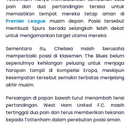
poin dari dua pertandingan tersisa untuk
memastikan tempat mereka tetap aman di
Premier League
musim depan. Posisi tersebut
membuat Spurs berada selangkah lebih dekat
untuk mengamankan target utama mereka.
Sementara itu, Chelsea masih berusaha
memperbaiki posisi di klasemen. The Blues belum
sepenuhnya kehilangan peluang untuk menjaga
harapan tampil di kompetisi Eropa, meskipun
kesempatan tersebut semakin terbatas menjelang
akhir musim.
Persaingan di papan bawah turut menambah tensi
pertandingan. West Ham United F.C. masih
tertinggal dua poin dan terus memberikan tekanan
kepada Tottenham dalam perebutan posisi aman.