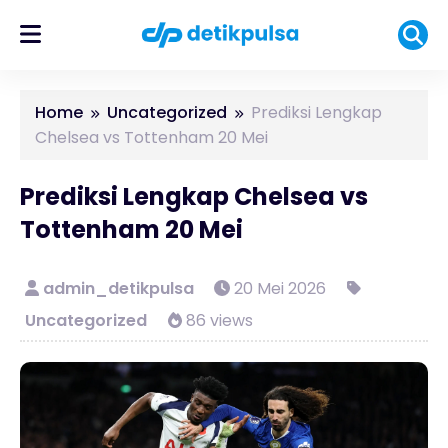
Home
Uncategorized
Prediksi Lengkap
Chelsea vs Tottenham 20 Mei
Prediksi Lengkap Chelsea vs
Tottenham 20 Mei
admin_detikpulsa
20 Mei 2026
Uncategorized
86 views