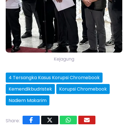
Kejagung
4 Tersangka Kasus Korupsi Chromebook
Kemendikbudristek
Korupsi Chromebook
Nadiem Makarim
Share: