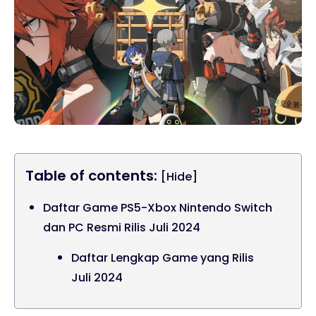
Table of contents:
[Hide]
Daftar Game PS5-Xbox Nintendo Switch
dan PC Resmi Rilis Juli 2024
Daftar Lengkap Game yang Rilis
Juli 2024