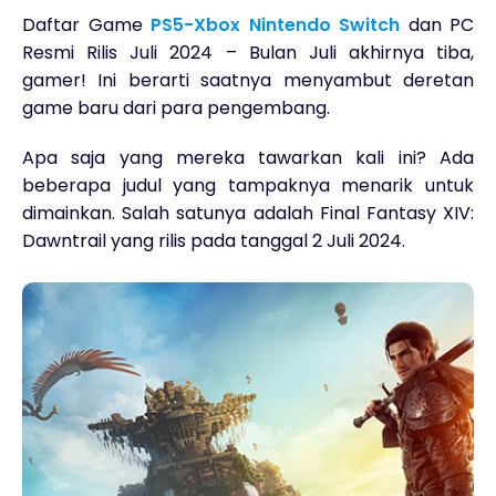
Daftar Game
PS5-Xbox Nintendo Switch
dan PC
Resmi Rilis Juli 2024 – Bulan Juli akhirnya tiba,
gamer! Ini berarti saatnya menyambut deretan
game baru dari para pengembang.
Apa saja yang mereka tawarkan kali ini? Ada
beberapa judul yang tampaknya menarik untuk
dimainkan. Salah satunya adalah Final Fantasy XIV:
Dawntrail yang rilis pada tanggal 2 Juli 2024.