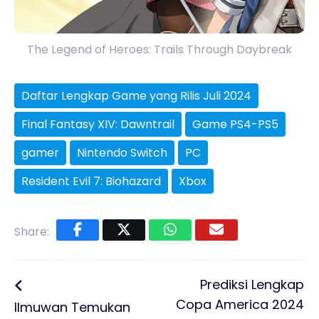
The Legend of Heroes: Trails Through Daybreak
Daftar Lengkap Game yang Rilis Juli 2024
Final Fantasy XIV: Dawntrail
Game PS4-PS5
gamer
Nintendo Switch
PC
Resident Evil 7: Biohazard
Xbox
Share:
Prediksi Lengkap
Copa America 2024
Ilmuwan Temukan