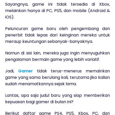
Sayangnya, game ini tidak tersedia di Xbox,
melainkan hanya di PC, PS5, dan mobile (Android &
iOS).
Peluncuran game baru oleh pengembang dan
penerbit tidak lepas dari keinginan mereka untuk
meraup keuntungan sebanyak-banyaknya.
Namun di sisi lain, mereka juga ingin menyuguhkan
pengalaman bermain game yang lebih variatif.
Jadi,
Gamer
tidak terus-menerus memainkan
game yang sama berulang kali, terutama jika kalian
sudah menamatkannya sejak lama.
Lantas, apa saja judul baru yang siap memberikan
kepuasan bagi gamer di bulan ini?
Berikut daftar game PS4, PS5, Xbox, PC, dan