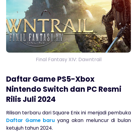
Final Fantasy XIV: Dawntrail
Daftar Game PS5-Xbox
Nintendo Switch dan PC Resmi
Rilis Juli 2024
Rilisan terbaru dari Square Enix ini menjadi pembuka
Daftar Game baru
yang akan meluncur di bulan
ketujuh tahun 2024.