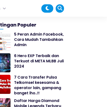
s
tingan Populer
5 Peran Admin Facebook,
Cara Mudah Tambahkan
Admin
6 Hero EXP Terbaik dan
Terkuat di META MLBB Juli
2024
7 Cara Transfer Pulsa
Telkomsel kesesama &
operator lain, gampang
banget lho..!!
Daftar Harga Diamond
Mobile Legends Terbaru