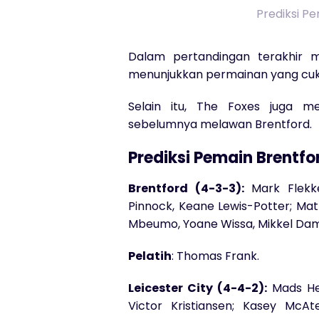
Prediksi Pe
Dalam pertandingan terakhir
menunjukkan permainan yang cuk
Selain itu, The Foxes juga m
sebelumnya melawan Brentford.
Prediksi Pemain Brentfor
Brentford (4-3-3):
Mark Flekke
Pinnock, Keane Lewis-Potter; Math
Mbeumo, Yoane Wissa, Mikkel Da
Pelatih
: Thomas Frank.
Leicester City (4-4-2):
Mads Her
Victor Kristiansen; Kasey McAt