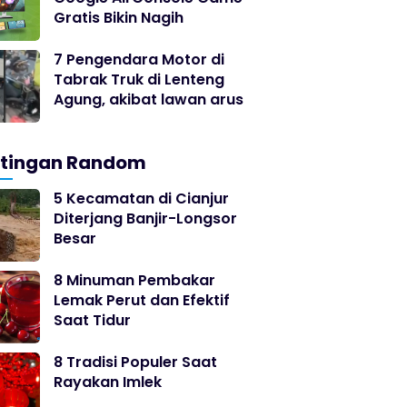
Gratis Bikin Nagih
7 Pengendara Motor di
Tabrak Truk di Lenteng
Agung, akibat lawan arus
stingan Random
5 Kecamatan di Cianjur
Diterjang Banjir-Longsor
Besar
8 Minuman Pembakar
Lemak Perut dan Efektif
Saat Tidur
8 Tradisi Populer Saat
Rayakan Imlek