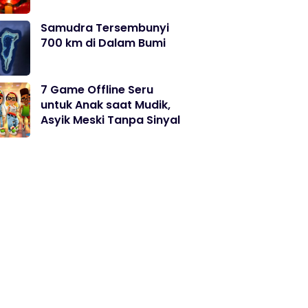
Samudra Tersembunyi
700 km di Dalam Bumi
7 Game Offline Seru
untuk Anak saat Mudik,
Asyik Meski Tanpa Sinyal