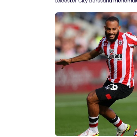
Leicester City berusaha menemuk