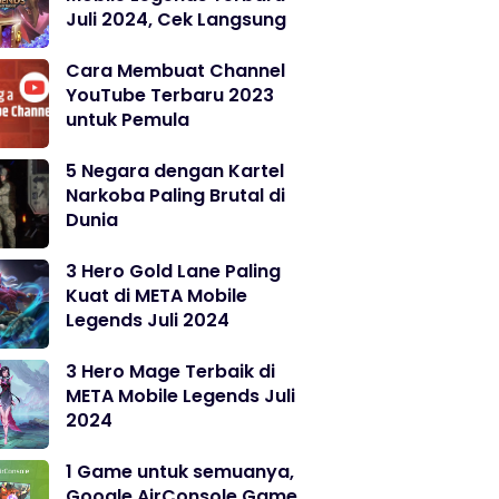
Juli 2024, Cek Langsung
Cara Membuat Channel
YouTube Terbaru 2023
untuk Pemula
5 Negara dengan Kartel
Narkoba Paling Brutal di
Dunia
3 Hero Gold Lane Paling
Kuat di META Mobile
Legends Juli 2024
3 Hero Mage Terbaik di
META Mobile Legends Juli
2024
1 Game untuk semuanya,
Google AirConsole Game