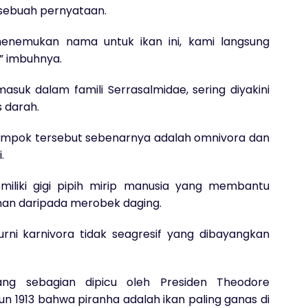
 sebuah pernyataan.
menemukan nama untuk ikan ini, kami langsung
,” imbuhnya.
suk dalam famili Serrasalmidae, sering diyakini
s darah.
lompok tersebut sebenarnya adalah omnivora dan
.
iliki gigi pipih mirip manusia yang membantu
n daripada merobek daging.
rni karnivora tidak seagresif yang dibayangkan
ng sebagian dipicu oleh Presiden Theodore
un 1913 bahwa piranha adalah ikan paling ganas di